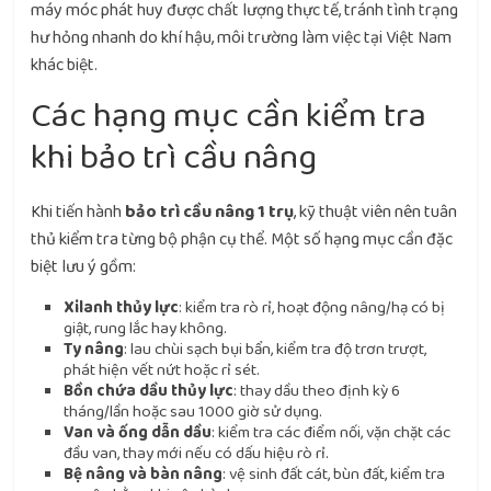
máy móc phát huy được chất lượng thực tế, tránh tình trạng
hư hỏng nhanh do khí hậu, môi trường làm việc tại Việt Nam
khác biệt.
Các hạng mục cần kiểm tra
khi bảo trì cầu nâng
Khi tiến hành
bảo trì cầu nâng 1 trụ
, kỹ thuật viên nên tuân
thủ kiểm tra từng bộ phận cụ thể. Một số hạng mục cần đặc
biệt lưu ý gồm:
Xilanh thủy lực
: kiểm tra rò rỉ, hoạt động nâng/hạ có bị
giật, rung lắc hay không.
Ty nâng
: lau chùi sạch bụi bẩn, kiểm tra độ trơn trượt,
phát hiện vết nứt hoặc rỉ sét.
Bồn chứa dầu thủy lực
: thay dầu theo định kỳ 6
tháng/lần hoặc sau 1000 giờ sử dụng.
Van và ống dẫn dầu
: kiểm tra các điểm nối, vặn chặt các
đầu van, thay mới nếu có dấu hiệu rò rỉ.
Bệ nâng và bàn nâng
: vệ sinh đất cát, bùn đất, kiểm tra