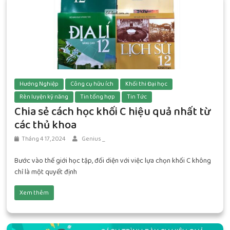
Hướng Nghiệp
Công cụ hữu ích
Khối thi Đại học
Rèn luyện kỹ năng
Tin tổng hợp
Tin Tức
Chia sẻ cách học khối C hiệu quả nhất từ
các thủ khoa
Tháng 4 17, 2024
Genius _
Bước vào thế giới học tập, đối diện với việc lựa chọn khối C không
chỉ là một quyết định
Xem thêm