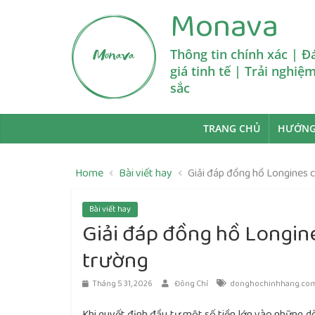
Skip
Monava
to
content
Thông tin chính xác | Đ
giá tinh tế | Trải nghiệ
sắc
TRANG CHỦ
HƯỚNG
Home
Bài viết hay
Giải đáp đồng hồ Longines c
Bài viết hay
Giải đáp đồng hồ Longine
trường
Tháng 5 31, 2026
Đông Chí
donghochinhhang.co
Khi quyết định đầu tư một số tiền lớn vào những dò