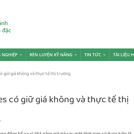
ánh
m đặc
 NGHIỆP
RÈN LUYỆN KỸ NĂNG
TIN TỨC
TÀI LIỆU 
ó giữ giá không và thực tế thị trường
s có giữ giá không và thực tế thị
m
ng đồng hồ xa xỉ, khả năng giữ giá sau một thời gian sử dụng luôn là