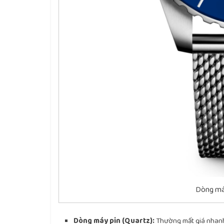
Dòng má
Dòng máy pin (Quartz):
Thường mất giá nhanh 