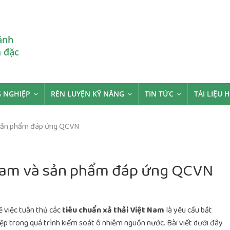
ánh
m đặc
 NGHIỆP
RÈN LUYỆN KỸ NĂNG
TIN TỨC
TÀI LIỆU 
à sản phẩm đáp ứng QCVN
 Nam và sản phẩm đáp ứng QCVN
 việc tuân thủ các
tiêu chuẩn xả thải Việt Nam
là yêu cầu bắt
ệp trong quá trình kiểm soát ô nhiễm nguồn nước. Bài viết dưới đây