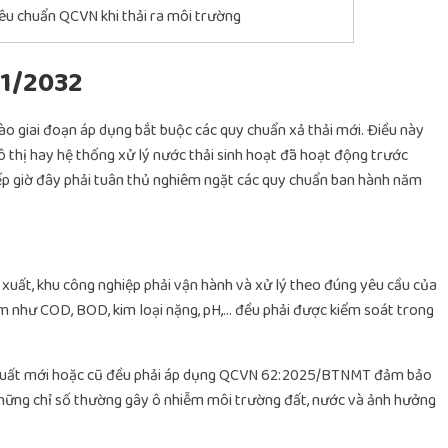
iêu chuẩn QCVN khi thải ra môi trường
01/2032
ào giai đoạn áp dụng bắt buộc các quy chuẩn xả thải mới. Điều này
đô thị hay hệ thống xử lý nước thải sinh hoạt đã hoạt động trước
p giờ đây phải tuân thủ nghiêm ngặt các quy chuẩn ban hành năm
ế xuất, khu công nghiệp phải vận hành và xử lý theo đúng yêu cầu của
như COD, BOD, kim loại nặng, pH,… đều phải được kiểm soát trong
sản xuất mới hoặc cũ đều phải áp dụng QCVN 62:2025/BTNMT đảm bảo
 những chỉ số thường gây ô nhiễm môi trường đất, nước và ảnh hưởng