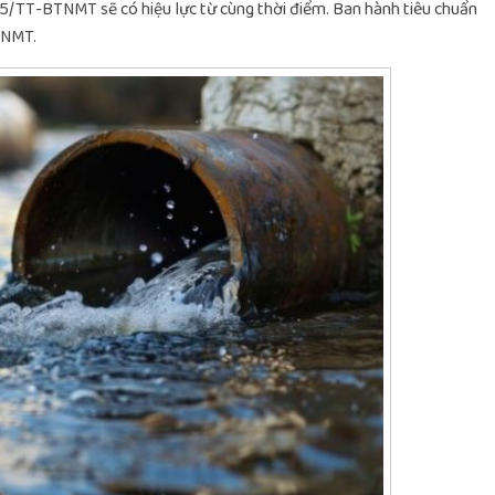
5/TT-BTNMT sẽ có hiệu lực từ cùng thời điểm. Ban hành tiêu chuẩn
TNMT.