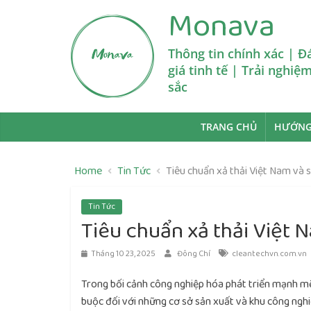
Skip
Monava
to
content
Thông tin chính xác | Đ
giá tinh tế | Trải nghiệ
sắc
TRANG CHỦ
HƯỚNG
Home
Tin Tức
Tiêu chuẩn xả thải Việt Nam v
Tin Tức
Tiêu chuẩn xả thải Việt
Tháng 10 23, 2025
Đông Chí
cleantechvn.com.vn
Trong bối cảnh công nghiệp hóa phát triển mạnh mẽ
buộc đối với những cơ sở sản xuất và khu công nghi