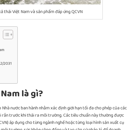
xả thải Việt Nam và sản phẩm đáp ứng QCVN
Nam
12/2031
 Nam là gì?
do Nhà nước ban hành nhằm xác định giới hạn tối đa cho phép của các
ải rắn trước khi thải ra môi trường. Các tiêu chuẩn này thường được
CVN) áp dụng cho từng ngành nghề hoặc từng loại hình sản xuất cụ
vệ môi trường, sức khỏe cộng đồng và tạo căn cứ pháp lý để doanh