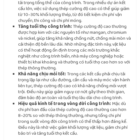
tải trọng tổng thể của công trình. Trong nhiều dự án kết
cấu lớn, việc sử dụng thép cường độ cao có thể giúp giảm
từ 10–30% khối lượng thép, từ đó tiết kiệm chi phí vận
chuyển, thi công và chi phí móng.
Tăng tuổi thọ công trình:
Thép cường độ cao thường
được hợp kim với các nguyên tố như mangan, chromium
và nickel, giúp tăng khả năng chống nứt, chống mài mòn và
cải thiện độ bền lâu dài. Nhờ những đặc tính này, vật liệu
có thể hoạt động ổn định trong các môi trường khắc
nghiệt như công trình biển, nhà máy công nghiệp hoặc
thiết bị khai khoáng và thường có tuổi thọ cao hơn so với
thép thông thường.
Khả năng chịu mỏi tốt:
Trong các kết cấu phải chịu tải
trọng lặp lại như cầu đường, cần cẩu và máy móc vận hành
liên tục, thép cường độ cao có khả năng chống mỏi vượt
trội. Điều này giúp giảm nguy cơ nứt gãy theo thời gian,
đảm bảo độ an toàn và tuổi thọ lâu dài cho công trình.
Hiệu quả kinh tế trong vòng đời công trình:
Mặc dù
chi phí ban đầu của thép cường độ cao thường cao hơn
8–20% so với thép thông thường, nhưng tổng chi phí
trong suốt vòng đời công trình có thể thấp hơn đáng kể.
Điều này là nhờ việc giảm khối lượng vật liệu, giảm chi phí
bảo trì và tăng tuổi thọ kết cấu.