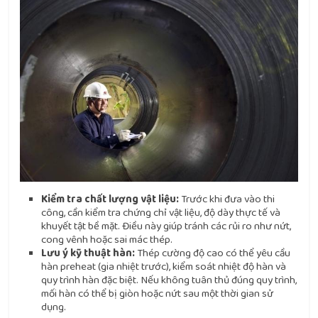
Kiểm tra chất lượng vật liệu:
Trước khi đưa vào thi
công, cần kiểm tra chứng chỉ vật liệu, độ dày thực tế và
khuyết tật bề mặt. Điều này giúp tránh các rủi ro như nứt,
cong vênh hoặc sai mác thép.
Lưu ý kỹ thuật hàn:
Thép cường độ cao có thể yêu cầu
hàn preheat (gia nhiệt trước), kiểm soát nhiệt độ hàn và
quy trình hàn đặc biệt. Nếu không tuân thủ đúng quy trình,
mối hàn có thể bị giòn hoặc nứt sau một thời gian sử
dụng.